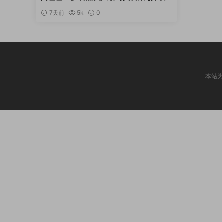
更新]
7天前
5k
0
本站