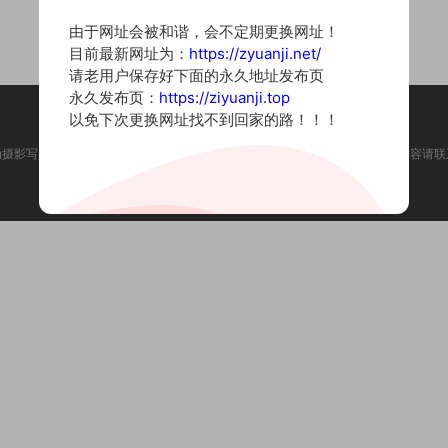
由于网址会被和谐，会不定期更换网址！
目前最新网址为：
https://zyuanji.net/
请老用户保存好下面的永久地址发布页
永久发布页：
https://ziyuanji.top
以免下次更换网址找不到回家的路！！！
为摄影写真图片网站，内容来自网络收集整理，仅作个人学习使用。如有违法内容请联
Copyright © 2022 资源集