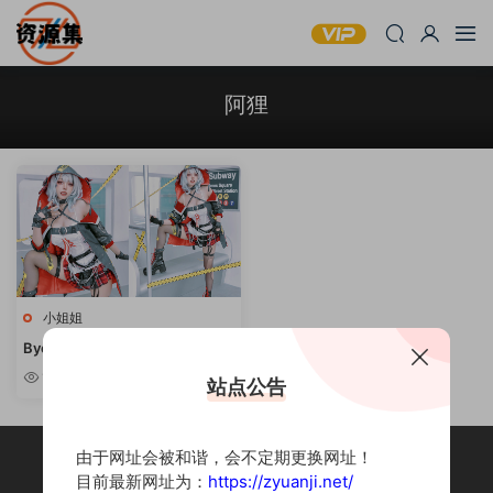
阿狸
小姐姐
Byoru – 日本可爱妹子合集 [持续
更新]
10w+
站点公告
由于网址会被和谐，会不定期更换网址！
目前最新网址为：
https://zyuanji.net/