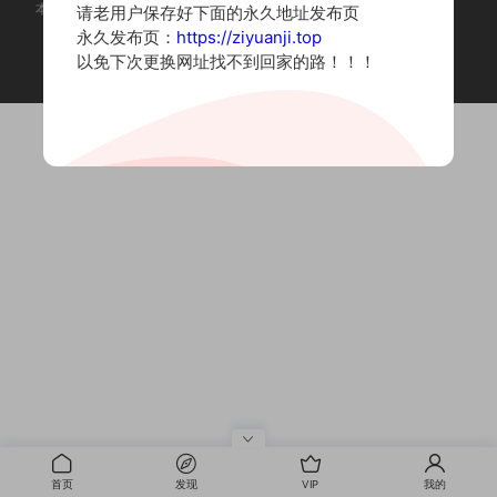
本站为摄影写真图片网站，内容来自网络收集整理，仅作个人学习使用。
请老用户保存好下面的永久地址发布页
如有违法内容请联系删除
永久发布页：
https://ziyuanji.top
Copyright © 2022 资源集
以免下次更换网址找不到回家的路！！！
首页
发现
VIP
我的