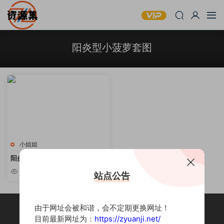
阳炎型小菠萝套图
小姐姐
阳炎型小菠萝 – COSPLAY写真套
图合集 [持续更新]
1.35w
站点公告
由于网址会被和谐，会不定期更换网址！
目前最新网址为：
https://zyuanji.net/