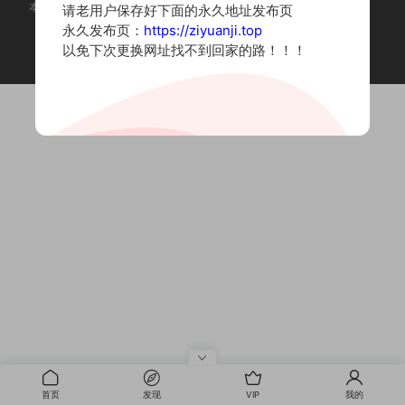
本站为摄影写真图片网站，内容来自网络收集整理，仅作个人学习使用。
请老用户保存好下面的永久地址发布页
如有违法内容请联系删除
永久发布页：
https://ziyuanji.top
Copyright © 2022 资源集
以免下次更换网址找不到回家的路！！！
首页
发现
VIP
我的