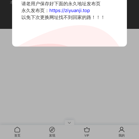
本站为摄影写真图片网站，内容来自网络收集整理，仅作个人学习使用。
请老用户保存好下面的永久地址发布页
如有违法内容请联系删除
永久发布页：
https://ziyuanji.top
Copyright © 2022 资源集
以免下次更换网址找不到回家的路！！！
首页
发现
VIP
我的