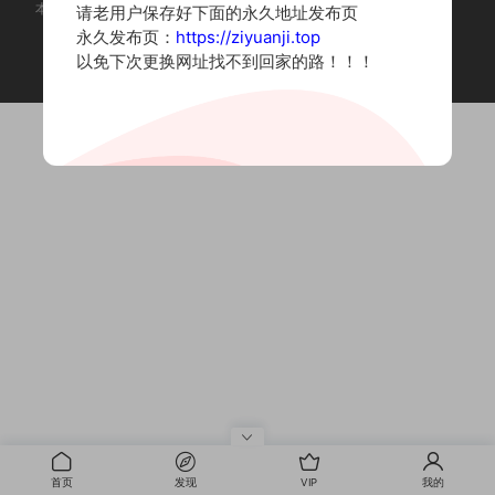
本站为摄影写真图片网站，内容来自网络收集整理，仅作个人学习使用。
请老用户保存好下面的永久地址发布页
如有违法内容请联系删除
永久发布页：
https://ziyuanji.top
Copyright © 2022 资源集
以免下次更换网址找不到回家的路！！！
首页
发现
VIP
我的