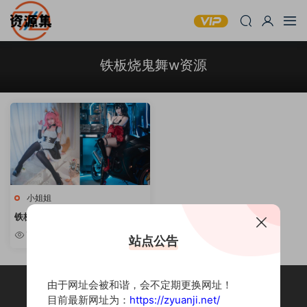
铁板烧鬼舞w资源
小姐姐
铁板烧鬼舞w – COSPLAY写真资
源精选 [持续更新]
7.38w
站点公告
由于网址会被和谐，会不定期更换网址！
目前最新网址为：
https://zyuanji.net/