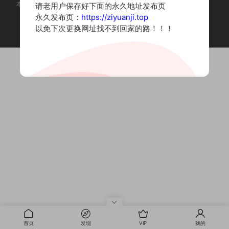
本站为摄影写真图片网站，内容来自网络收集整理，仅作个人学习使用。
请老用户保存好下面的永久地址发布页
如有违法内容请联系删除
永久发布页：
https://ziyuanji.top
Copyright © 2022 资源集
以免下次更换网址找不到回家的路！！！
首页
发现
VIP
我的