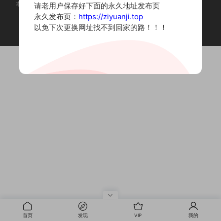
本站为摄影写真图片网站，内容来自网络收集整理，仅作个人学习使用。
请老用户保存好下面的永久地址发布页
如有违法内容请联系删除
永久发布页：
https://ziyuanji.top
Copyright © 2022 资源集
以免下次更换网址找不到回家的路！！！
首页
发现
VIP
我的