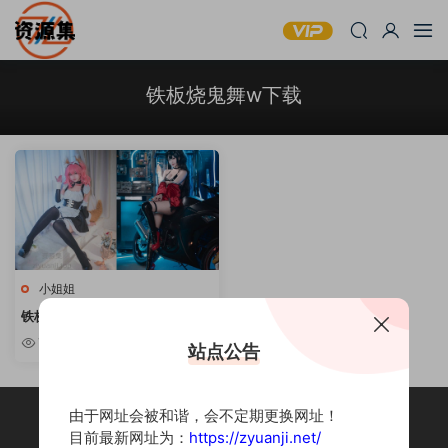
铁板烧鬼舞w下载
小姐姐
铁板烧鬼舞w – COSPLAY写真资
源精选 [持续更新]
7.38w
站点公告
由于网址会被和谐，会不定期更换网址！
目前最新网址为：
https://zyuanji.net/