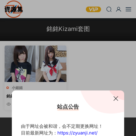
銘銘Kizami套图
小姐姐
銘銘Kizami – 45套合集 [持续更
新]
2.54k
站点公告
由于网址会被和谐，会不定期更换网址！
目前最新网址为：
https://zyuanji.net/