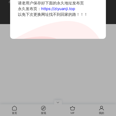
本站为摄影写真图片网站，内容来自网络收集整理，仅作个人学习使用。
请老用户保存好下面的永久地址发布页
如有违法内容请联系删除
永久发布页：
https://ziyuanji.top
Copyright © 2022 资源集
以免下次更换网址找不到回家的路！！！
首页
发现
VIP
我的