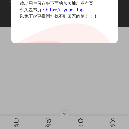
本站为摄影写真图片网站，内容来自网络收集整理，仅作个人学习使用。
请老用户保存好下面的永久地址发布页
如有违法内容请联系删除
永久发布页：
https://ziyuanji.top
Copyright © 2022 资源集
以免下次更换网址找不到回家的路！！！
首页
发现
VIP
我的