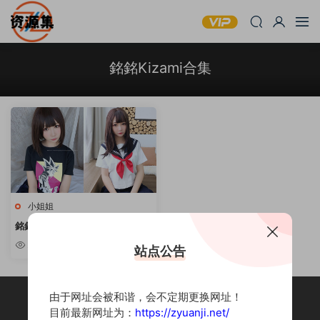
銘銘Kizami合集
小姐姐
銘銘Kizami – 45套合集 [持续更
新]
2.53k
站点公告
由于网址会被和谐，会不定期更换网址！
目前最新网址为：
https://zyuanji.net/