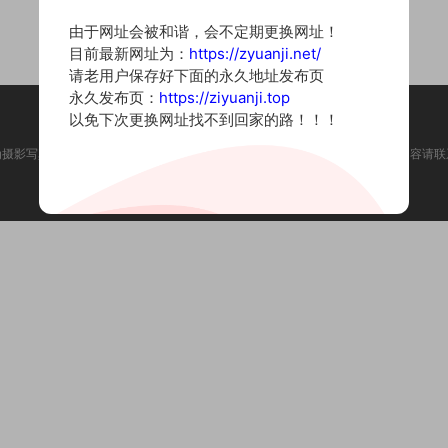
由于网址会被和谐，会不定期更换网址！
目前最新网址为：
https://zyuanji.net/
请老用户保存好下面的永久地址发布页
永久发布页：
https://ziyuanji.top
以免下次更换网址找不到回家的路！！！
为摄影写真图片网站，内容来自网络收集整理，仅作个人学习使用。如有违法内容请联
Copyright © 2022 资源集