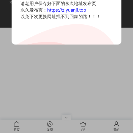
本站为摄影写真图片网站，内容来自网络收集整理，仅作个人学习使用。
请老用户保存好下面的永久地址发布页
如有违法内容请联系删除
永久发布页：
https://ziyuanji.top
Copyright © 2022 资源集
以免下次更换网址找不到回家的路！！！
首页
发现
VIP
我的