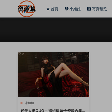
首页
小姐姐
写真预览
小姐姐
迷失人形QUQ – 御姐型妹子资源合集