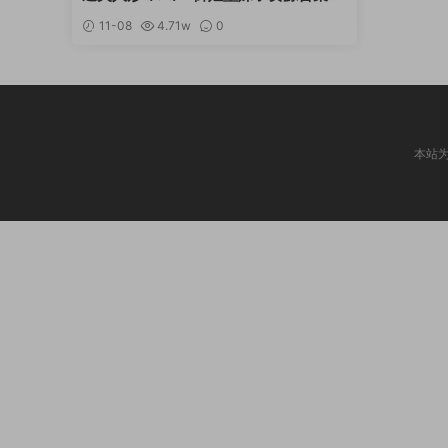
[持续更新]
11-08
4.71w
0
本站