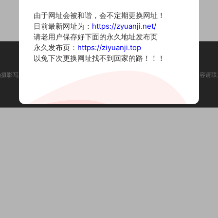
由于网址会被和谐，会不定期更换网址！
目前最新网址为：
https://zyuanji.net/
请老用户保存好下面的永久地址发布页
永久发布页：
https://ziyuanji.top
以免下次更换网址找不到回家的路！！！
为摄影写真图片网站，内容来自网络收集整理，仅作个人学习使用。如有违法内容请联
Copyright © 2022 资源集