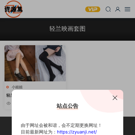
轻兰映画套图
小姐姐
轻兰映画 – 59套丝袜美足写真合
集 [持续更新]
3.6k
站点公告
由于网址会被和谐，会不定期更换网址！
目前最新网址为：
https://zyuanji.net/