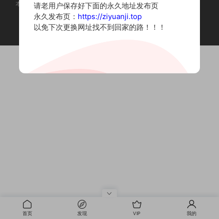
本站为摄影写真图片网站，内容来自网络收集整理，仅作个人学习使用。
请老用户保存好下面的永久地址发布页
如有违法内容请联系删除
永久发布页：
https://ziyuanji.top
Copyright © 2022 资源集
以免下次更换网址找不到回家的路！！！
首页
发现
VIP
我的