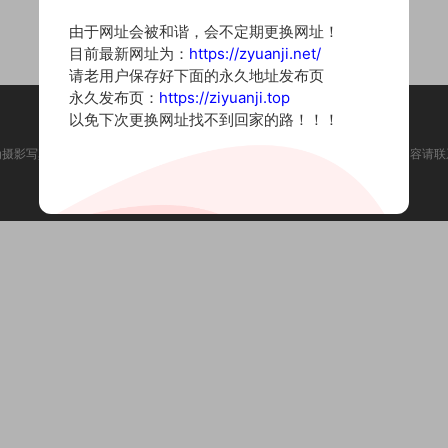
由于网址会被和谐，会不定期更换网址！
目前最新网址为：
https://zyuanji.net/
请老用户保存好下面的永久地址发布页
永久发布页：
https://ziyuanji.top
以免下次更换网址找不到回家的路！！！
为摄影写真图片网站，内容来自网络收集整理，仅作个人学习使用。如有违法内容请联
Copyright © 2022 资源集