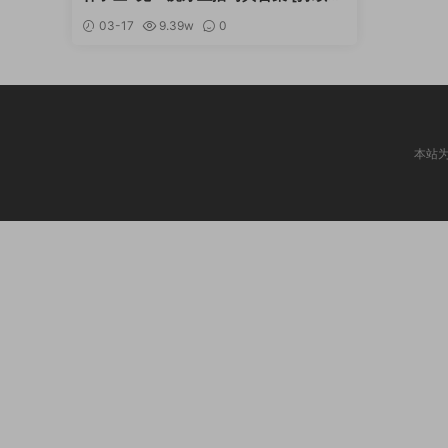
新]
03-17
9.39w
0
本站