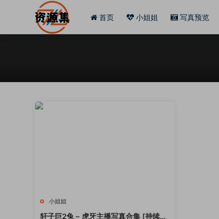
首页
小姐姐
写真预览
小姐姐
轩子巨2兔 – 虎牙主播写真合集 [持续更