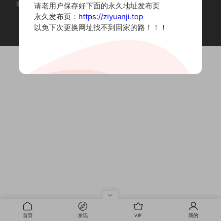
本站为摄影写真图片网站，内容来自网络收集整理，仅作个人学习使用。
请老用户保存好下面的永久地址发布页
如有违法内容请联系删除
永久发布页：
https://ziyuanji.top
Copyright © 2022 资源集
以免下次更换网址找不到回家的路！！！
首页
发现
VIP
我的