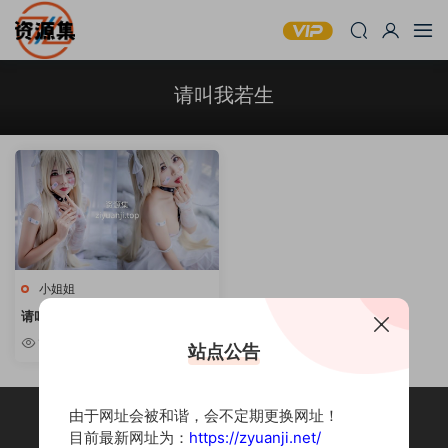
请叫我若生
小姐姐
请叫我若生 – 全套写真合集 [持续
更新]
1.44k
站点公告
由于网址会被和谐，会不定期更换网址！
目前最新网址为：
https://zyuanji.net/