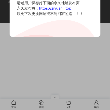
本站为摄影写真图片网站，内容来自网络收集整理，仅作个人学习使用。
请老用户保存好下面的永久地址发布页
如有违法内容请联系删除
永久发布页：
https://ziyuanji.top
Copyright © 2022 资源集
以免下次更换网址找不到回家的路！！！
首页
发现
VIP
我的