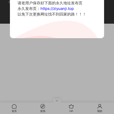
本站为摄影写真图片网站，内容来自网络收集整理，仅作个人学习使用。
请老用户保存好下面的永久地址发布页
如有违法内容请联系删除
永久发布页：
https://ziyuanji.top
Copyright © 2022 资源集
以免下次更换网址找不到回家的路！！！
首页
发现
VIP
我的