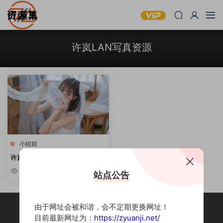
许岚LAN写真资源
小姐姐
许岚LAN – 可爱小姐姐写真合集
[持续更新]
10w+
站点公告
由于网址会被和谐，会不定期更换网址！
目前最新网址为：
https://zyuanji.net/