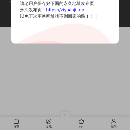
本站为摄影写真图片网站，内容来自网络收集整理，仅作个人学习使用。
请老用户保存好下面的永久地址发布页
如有违法内容请联系删除
永久发布页：
https://ziyuanji.top
Copyright © 2022 资源集
以免下次更换网址找不到回家的路！！！
首页
发现
VIP
我的