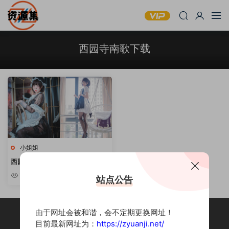
西园寺南歌下载
小姐姐
西园寺南歌 – COSPLAY写真资源
合集 [持续更新]
10w+
站点公告
由于网址会被和谐，会不定期更换网址！
目前最新网址为：
https://zyuanji.net/