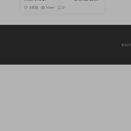
[持续更新]
3周前
10w+
0
本站