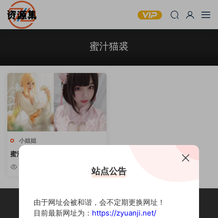
蜜汁猫裘
小姐姐
蜜汁猫裘 – 甜美可爱写真合集 [持
续更新]
10w+
站点公告
由于网址会被和谐，会不定期更换网址！
目前最新网址为：
https://zyuanji.net/