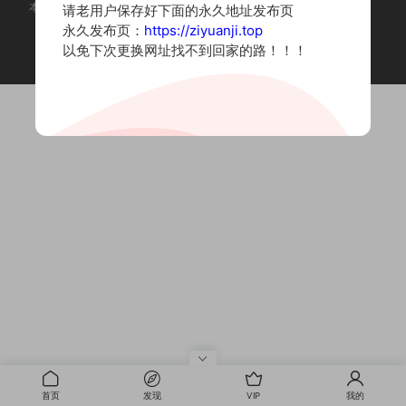
本站为摄影写真图片网站，内容来自网络收集整理，仅作个人学习使用。
请老用户保存好下面的永久地址发布页
如有违法内容请联系删除
永久发布页：
https://ziyuanji.top
Copyright © 2022 资源集
以免下次更换网址找不到回家的路！！！
首页
发现
VIP
我的