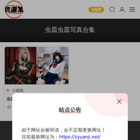
虫皿虫皿写真合集
小姐姐
虫皿虫皿 – COSPLAY写真合集
[持续更新]
5.11k
站点公告
由于网址会被和谐，会不定期更换网址！
目前最新网址为：
https://zyuanji.net/