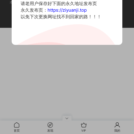
本站为摄影写真图片网站，内容来自网络收集整理，仅作个人学习使用。
请老用户保存好下面的永久地址发布页
如有违法内容请联系删除
永久发布页：
https://ziyuanji.top
Copyright © 2022 资源集
以免下次更换网址找不到回家的路！！！
首页
发现
VIP
我的