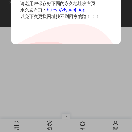
本站为摄影写真图片网站，内容来自网络收集整理，仅作个人学习使用。
请老用户保存好下面的永久地址发布页
如有违法内容请联系删除
永久发布页：
https://ziyuanji.top
Copyright © 2022 资源集
以免下次更换网址找不到回家的路！！！
首页
发现
VIP
我的