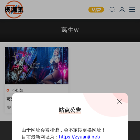
葛生w
小姐姐
葛生w – 写真套图合集 [持续更
新]
6.29w
站点公告
由于网址会被和谐，会不定期更换网址！
目前最新网址为：
https://zyuanji.net/