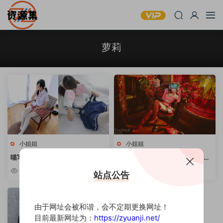
萝莉
小姐姐
小姐姐
喵写真 – 43套萝莉风写真合集
沖田凜花Rinka – 68套合集 [持续
[持续更新]
更新]
4.43k
6.15k
站点公告
由于网址会被和谐，会不定期更换网址！
目前最新网址为：
https://zyuanji.net/