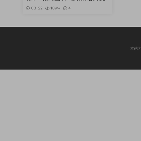
新]
03-22
10w+
4
本站