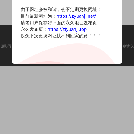
由于网址会被和谐，会不定期更换网址！
目前最新网址为：
https://zyuanji.net/
请老用户保存好下面的永久地址发布页
永久发布页：
https://ziyuanji.top
以免下次更换网址找不到回家的路！！！
为摄影写真图片网站，内容来自网络收集整理，仅作个人学习使用。如有违法内容请联
Copyright © 2022 资源集