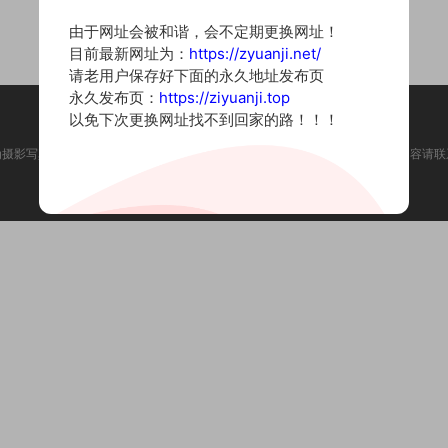
由于网址会被和谐，会不定期更换网址！
目前最新网址为：
https://zyuanji.net/
请老用户保存好下面的永久地址发布页
永久发布页：
https://ziyuanji.top
以免下次更换网址找不到回家的路！！！
为摄影写真图片网站，内容来自网络收集整理，仅作个人学习使用。如有违法内容请联
Copyright © 2022 资源集