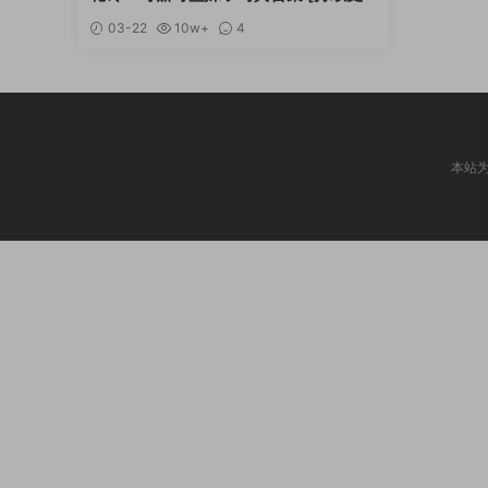
新]
03-22
10w+
4
本站