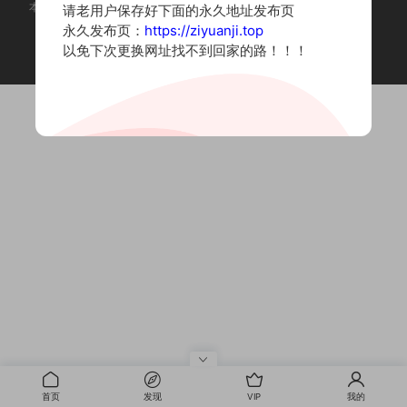
本站为摄影写真图片网站，内容来自网络收集整理，仅作个人学习使用。
请老用户保存好下面的永久地址发布页
如有违法内容请联系删除
永久发布页：
https://ziyuanji.top
Copyright © 2022 资源集
以免下次更换网址找不到回家的路！！！
首页
发现
VIP
我的