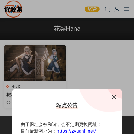
花柒Hana
小姐姐
花柒Hana – COSPLAY写真套图
合集 [持续更新]
8.66w
站点公告
由于网址会被和谐，会不定期更换网址！
目前最新网址为：
https://zyuanji.net/