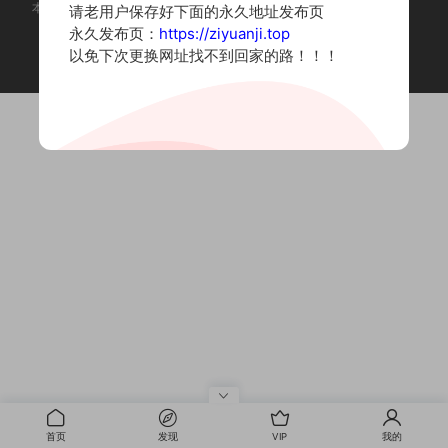
本站为摄影写真图片网站，内容来自网络收集整理，仅作个人学习使用。
请老用户保存好下面的永久地址发布页
如有违法内容请联系删除
永久发布页：
https://ziyuanji.top
Copyright © 2022 资源集
以免下次更换网址找不到回家的路！！！
首页
发现
VIP
我的