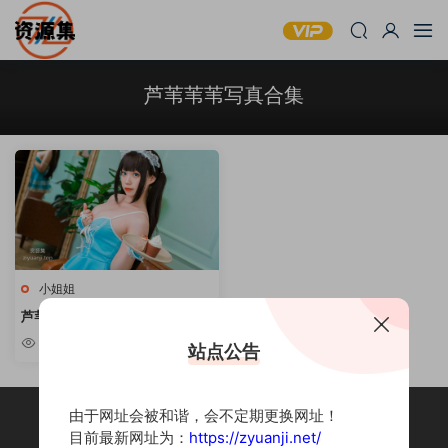
芦苇苇苇写真合集
小姐姐
芦苇苇苇 – 火爆身材妹子写真合
集 [持续更新]
3.96k
站点公告
由于网址会被和谐，会不定期更换网址！
目前最新网址为：
https://zyuanji.net/