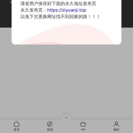
本站为摄影写真图片网站，内容来自网络收集整理，仅作个人学习使用。
请老用户保存好下面的永久地址发布页
如有违法内容请联系删除
永久发布页：
https://ziyuanji.top
Copyright © 2022 资源集
以免下次更换网址找不到回家的路！！！
首页
发现
VIP
我的