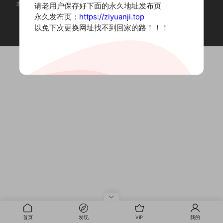
本站为摄影写真图片网站，内容来自网络收集整理，仅作个人学习使用。
请老用户保存好下面的永久地址发布页
如有违法内容请联系删除
永久发布页：
https://ziyuanji.top
Copyright © 2022 资源集
以免下次更换网址找不到回家的路！！！
首页
发现
VIP
我的