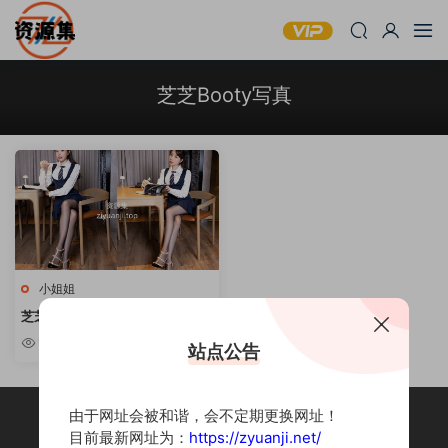
芝芝Booty写真
小姐姐
芝芝Booty – 性感御姐写真合集
[持续更新]
10w+
站点公告
由于网址会被和谐，会不定期更换网址！
目前最新网址为：
https://zyuanji.net/