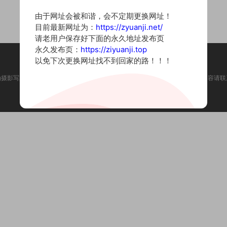
由于网址会被和谐，会不定期更换网址！
目前最新网址为：
https://zyuanji.net/
请老用户保存好下面的永久地址发布页
永久发布页：
https://ziyuanji.top
以免下次更换网址找不到回家的路！！！
为摄影写真图片网站，内容来自网络收集整理，仅作个人学习使用。如有违法内容请联
Copyright © 2022 资源集