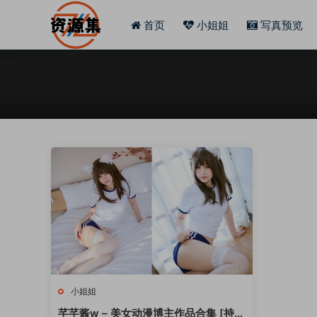
首页
小姐姐
写真预览
小姐姐
芊芊酱w – 美女动漫博主作品合集 [持续