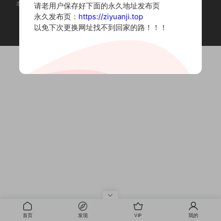
本站为摄影写真图片网站，内容来自网络收集整理，仅作个人学习使用。
请老用户保存好下面的永久地址发布页
如有违法内容请联系删除
永久发布页：
https://ziyuanji.top
Copyright © 2022 资源集
以免下次更换网址找不到回家的路！！！
首页
发现
VIP
我的