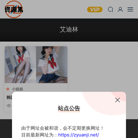
艾迪林
小姐姐
韩国女主播 艾迪林 – 10套性感写
真合集 [持续更新]
2.6k
站点公告
由于网址会被和谐，会不定期更换网址！
目前最新网址为：
https://zyuanji.net/