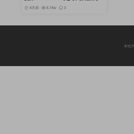
续更新]
6天前
8.78w
0
本站