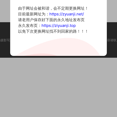
由于网址会被和谐，会不定期更换网址！
目前最新网址为：
https://zyuanji.net/
请老用户保存好下面的永久地址发布页
永久发布页：
https://ziyuanji.top
以免下次更换网址找不到回家的路！！！
为摄影写真图片网站，内容来自网络收集整理，仅作个人学习使用。如有违法内容请联
Copyright © 2022 资源集