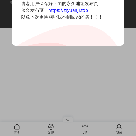
本站为摄影写真图片网站，内容来自网络收集整理，仅作个人学习使用。
请老用户保存好下面的永久地址发布页
如有违法内容请联系删除
永久发布页：
https://ziyuanji.top
Copyright © 2022 资源集
以免下次更换网址找不到回家的路！！！
首页
发现
VIP
我的