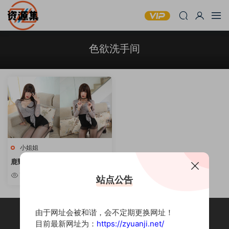
色欲洗手间
小姐姐
鹿野希 – 写真套图资源合集 [持续
更新]
7.72w
站点公告
由于网址会被和谐，会不定期更换网址！
目前最新网址为：
https://zyuanji.net/