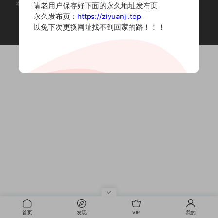
本站为摄影写真图片网站，内容来自网络收集整理，仅作个人学习使用。
请老用户保存好下面的永久地址发布页
如有违法内容请联系删除
永久发布页：
https://ziyuanji.top
Copyright © 2022 资源集
以免下次更换网址找不到回家的路！！！
首页
发现
VIP
我的