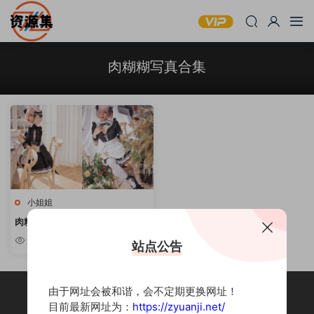
肉糊糊写真合集
小姐姐
肉糊糊 – 甜美小姐姐资源合集 [持
续更新]
6.27k
站点公告
由于网址会被和谐，会不定期更换网址！
目前最新网址为：
https://zyuanji.net/