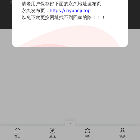
本站为摄影写真图片网站，内容来自网络收集整理，仅作个人学习使用。
请老用户保存好下面的永久地址发布页
如有违法内容请联系删除
永久发布页：
https://ziyuanji.top
Copyright © 2022 资源集
以免下次更换网址找不到回家的路！！！
首页
发现
VIP
我的