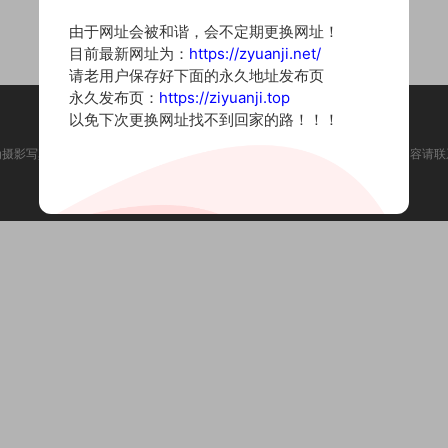
由于网址会被和谐，会不定期更换网址！
目前最新网址为：
https://zyuanji.net/
请老用户保存好下面的永久地址发布页
永久发布页：
https://ziyuanji.top
以免下次更换网址找不到回家的路！！！
为摄影写真图片网站，内容来自网络收集整理，仅作个人学习使用。如有违法内容请联
Copyright © 2022 资源集