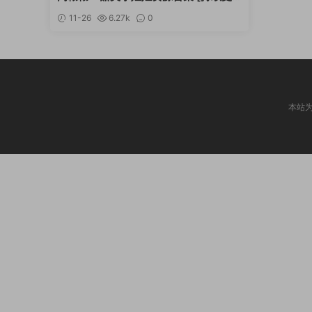
新]
11-26
6.27k
0
本站