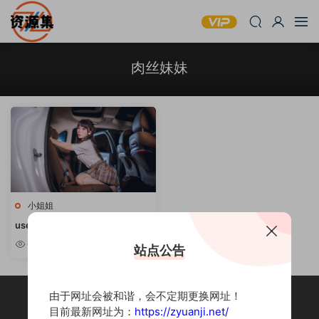
肉丝妹妹
小姐姐
usejan(蓝蓝) – 清新萌妹合集 [持
续更新]
6.96w
站点公告
由于网址会被和谐，会不定期更换网址！
目前最新网址为：
https://zyuanji.net/