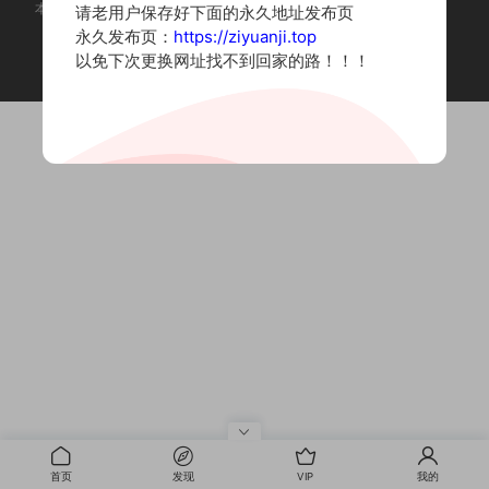
本站为摄影写真图片网站，内容来自网络收集整理，仅作个人学习使用。
请老用户保存好下面的永久地址发布页
如有违法内容请联系删除
永久发布页：
https://ziyuanji.top
Copyright © 2022 资源集
以免下次更换网址找不到回家的路！！！
首页
发现
VIP
我的