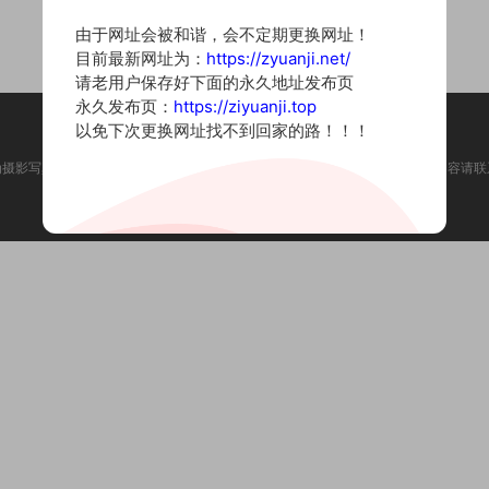
由于网址会被和谐，会不定期更换网址！
目前最新网址为：
https://zyuanji.net/
请老用户保存好下面的永久地址发布页
永久发布页：
https://ziyuanji.top
以免下次更换网址找不到回家的路！！！
为摄影写真图片网站，内容来自网络收集整理，仅作个人学习使用。如有违法内容请联
Copyright © 2022 资源集