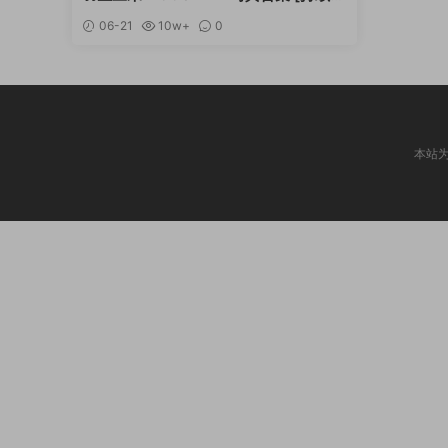
新]
06-21
10w+
0
本站