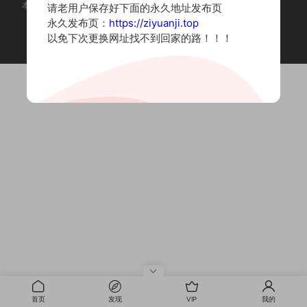
本站为摄影写真图片网站，内容来自网络收集整理，仅作个人学习使用。
请老用户保存好下面的永久地址发布页
如有违法内容请联系删除
永久发布页：
https://ziyuanji.top
Copyright © 2022 资源集
以免下次更换网址找不到回家的路！！！
首页
发现
VIP
我的