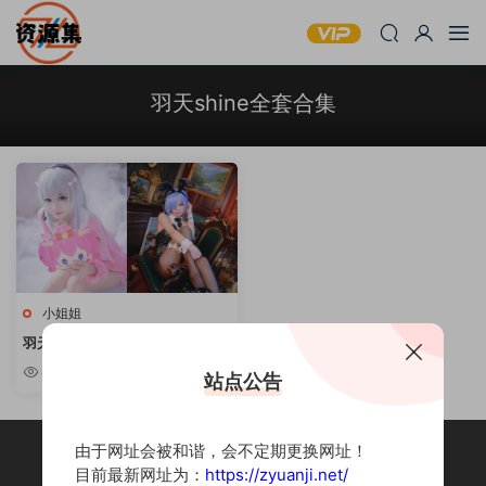
羽天shine全套合集
小姐姐
羽天shine – 可爱萌妹写真合集
[持续更新]
4.53w
站点公告
由于网址会被和谐，会不定期更换网址！
目前最新网址为：
https://zyuanji.net/