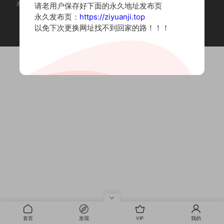
本站为摄影写真图片网站，内容来自网络收集整理，仅作个人学习使用。
请老用户保存好下面的永久地址发布页
如有违法内容请联系删除
永久发布页：
https://ziyuanji.top
Copyright © 2022 资源集
以免下次更换网址找不到回家的路！！！
首页
发现
VIP
我的