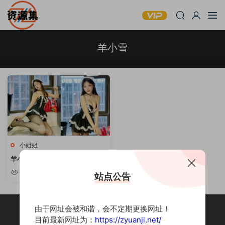
羊小雪
小姐姐
羊小雪 – B站主播写真套图资源
[持续更新]
6.85w
站点公告
由于网址会被和谐，会不定期更换网址！
目前最新网址为：
https://zyuanji.net/