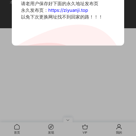
本站为摄影写真图片网站，内容来自网络收集整理，仅作个人学习使用。
请老用户保存好下面的永久地址发布页
如有违法内容请联系删除
永久发布页：
https://ziyuanji.top
Copyright © 2022 资源集
以免下次更换网址找不到回家的路！！！
首页
发现
VIP
我的