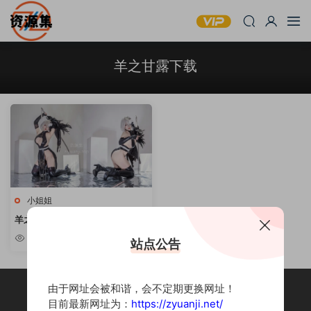
羊之甘露下载
小姐姐
羊之甘露 – COSPLAY写真资源合
集 [持续更新]
5.7k
站点公告
由于网址会被和谐，会不定期更换网址！
目前最新网址为：
https://zyuanji.net/