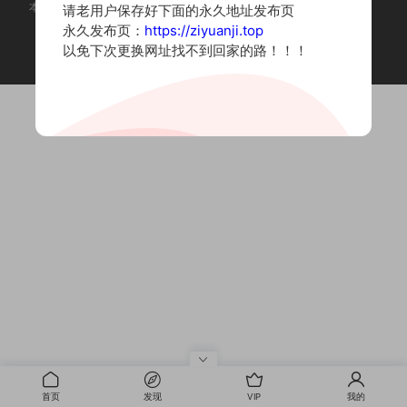
本站为摄影写真图片网站，内容来自网络收集整理，仅作个人学习使用。
请老用户保存好下面的永久地址发布页
如有违法内容请联系删除
永久发布页：
https://ziyuanji.top
Copyright © 2022 资源集
以免下次更换网址找不到回家的路！！！
首页
发现
VIP
我的