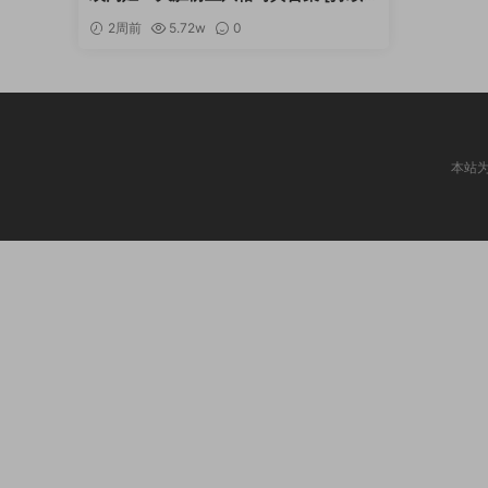
更新]
2周前
5.72w
0
本站