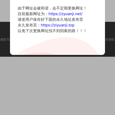
由于网址会被和谐，会不定期更换网址！
目前最新网址为：
https://zyuanji.net/
请老用户保存好下面的永久地址发布页
永久发布页：
https://ziyuanji.top
以免下次更换网址找不到回家的路！！！
为摄影写真图片网站，内容来自网络收集整理，仅作个人学习使用。如有违法内容请联
Copyright © 2022 资源集