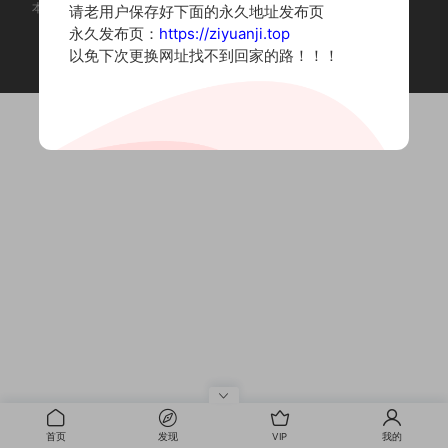
本站为摄影写真图片网站，内容来自网络收集整理，仅作个人学习使用。
请老用户保存好下面的永久地址发布页
如有违法内容请联系删除
永久发布页：
https://ziyuanji.top
Copyright © 2022 资源集
以免下次更换网址找不到回家的路！！！
首页
发现
VIP
我的