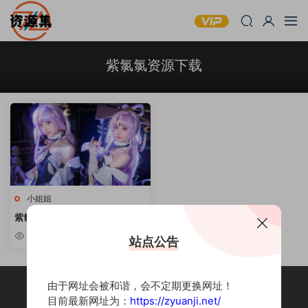
紫氯氯资源下载
小姐姐
紫氯氯 – 可爱妹子写真合集 [持续
更新]
8.48w
站点公告
由于网址会被和谐，会不定期更换网址！
目前最新网址为：
https://zyuanji.net/