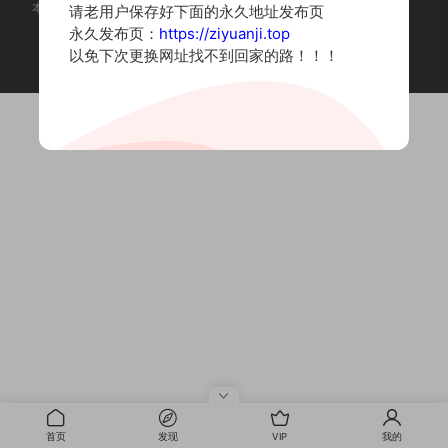
本站为摄影写真图片网站，内容来自网络收集整理，仅作个人学习使用。
请老用户保存好下面的永久地址发布页
如有违法内容请联系删除
永久发布页：
https://ziyuanji.top
Copyright © 2022 资源集
以免下次更换网址找不到回家的路！！！
首页
发现
VIP
我的