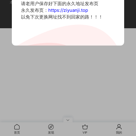
本站为摄影写真图片网站，内容来自网络收集整理，仅作个人学习使用。
请老用户保存好下面的永久地址发布页
如有违法内容请联系删除
永久发布页：
https://ziyuanji.top
Copyright © 2022 资源集
以免下次更换网址找不到回家的路！！！
首页
发现
VIP
我的