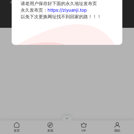
本站为摄影写真图片网站，内容来自网络收集整理，仅作个人学习使用。
请老用户保存好下面的永久地址发布页
如有违法内容请联系删除
永久发布页：
https://ziyuanji.top
Copyright © 2022 资源集
以免下次更换网址找不到回家的路！！！
首页
发现
VIP
我的