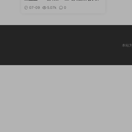
更新]
07-09
5.07k
0
本站