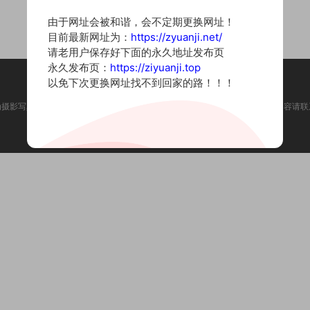
由于网址会被和谐，会不定期更换网址！
目前最新网址为：
https://zyuanji.net/
请老用户保存好下面的永久地址发布页
永久发布页：
https://ziyuanji.top
以免下次更换网址找不到回家的路！！！
为摄影写真图片网站，内容来自网络收集整理，仅作个人学习使用。如有违法内容请联
Copyright © 2022 资源集