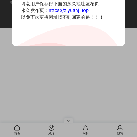
本站为摄影写真图片网站，内容来自网络收集整理，仅作个人学习使用。
请老用户保存好下面的永久地址发布页
如有违法内容请联系删除
永久发布页：
https://ziyuanji.top
Copyright © 2022 资源集
以免下次更换网址找不到回家的路！！！
首页
发现
VIP
我的