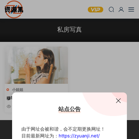
私房写真
小姐姐
穆零Mu0 – 写真套图合集 [持续
更新]
1.24w
站点公告
由于网址会被和谐，会不定期更换网址！
目前最新网址为：
https://zyuanji.net/