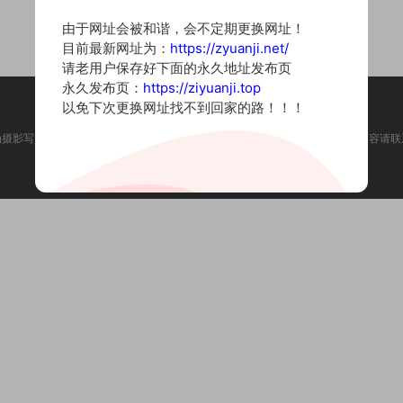
由于网址会被和谐，会不定期更换网址！
目前最新网址为：
https://zyuanji.net/
请老用户保存好下面的永久地址发布页
永久发布页：
https://ziyuanji.top
以免下次更换网址找不到回家的路！！！
为摄影写真图片网站，内容来自网络收集整理，仅作个人学习使用。如有违法内容请联
Copyright © 2022 资源集